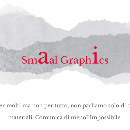
a
i
Sm
a
l
Graph
cs
per molti ma non per tutto, non parliamo solo di c
materiali. Comunica di meno? Impossibile.